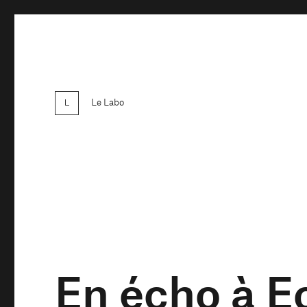
Le Labo
En écho à E