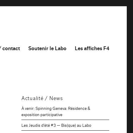
/ contact
Soutenir le Labo
Les affiches F4
Actualité / News
À venir: Spinning Geneva: Résidence &
exposition participative
Les Jeudis d’été #3 — Bis(que) au Labo