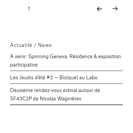
Pagination
PAGE
1
PAG
des
E
SUIV
publications
ANT
E
Actualité / News
À venir: Spinning Geneva: Résidence & exposition
participative
Les Jeudis d’été #3 — Bis(que) au Labo
Deuxième rendez-vous estival autour de
SF43C2P de Nicolas Wagnières