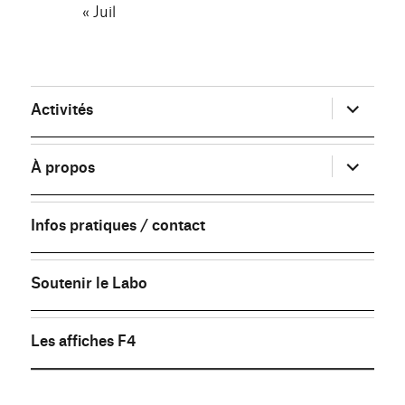
« Juil
ouvrir
Activités
le
sous-
menu
ouvrir
À propos
le
sous-
menu
Infos pratiques / contact
Soutenir le Labo
Les affiches F4