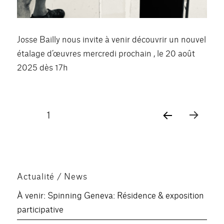
Josse Bailly nous invite à venir découvrir un nouvel
étalage d’œuvres mercredi prochain , le 20 août
2025 dès 17h
Pagination
PAGE
1
PAG
des
E
SUIV
publications
ANT
E
Actualité / News
À venir: Spinning Geneva: Résidence & exposition
participative