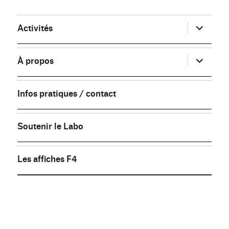
ouvrir
Activités
le
sous-
menu
ouvrir
À propos
le
sous-
menu
Infos pratiques / contact
Soutenir le Labo
Les affiches F4
FB