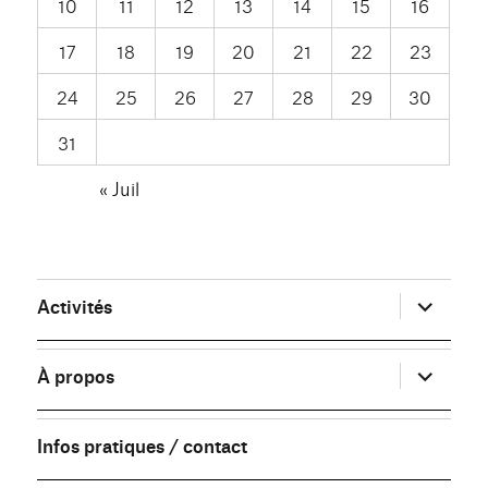
10
11
12
13
14
15
16
17
18
19
20
21
22
23
24
25
26
27
28
29
30
31
« Juil
ouvrir
Activités
le
sous-
menu
ouvrir
À propos
le
sous-
menu
Infos pratiques / contact