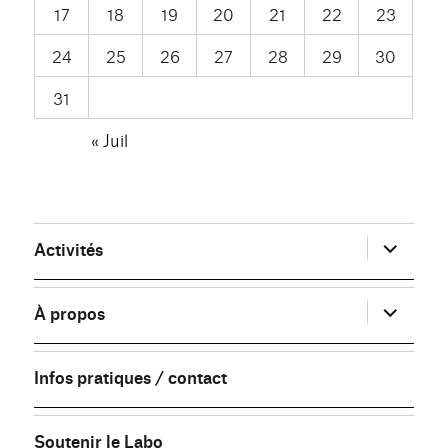
17
18
19
20
21
22
23
24
25
26
27
28
29
30
31
« Juil
ouvrir
Activités
le
sous-
menu
ouvrir
À propos
le
sous-
menu
Infos pratiques / contact
Soutenir le Labo