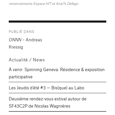
remerciements Espace HIT et Anai?s Defago
Navigation
PUBLIÉ DANS
de
ONNN
– Andreas
l’article
Kressig
Actualité / News
À venir: Spinning Geneva: Résidence & exposition
participative
Les Jeudis d’été #3 — Bis(que) au Labo
Deuxième rendez-vous estival autour de
SF43C2P de Nicolas Wagnières