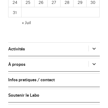
24
25
26
27
28
29
30
31
« Juil
ouvrir
Activités
le
sous-
menu
ouvrir
À propos
le
sous-
menu
Infos pratiques / contact
Soutenir le Labo