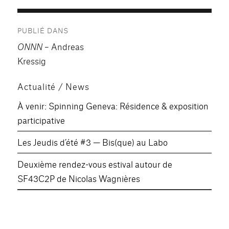
Navigation
PUBLIÉ DANS
de
ONNN
– Andreas
l’article
Kressig
Actualité / News
À venir: Spinning Geneva: Résidence & exposition
participative
Les Jeudis d’été #3 — Bis(que) au Labo
Deuxième rendez-vous estival autour de
SF43C2P de Nicolas Wagnières