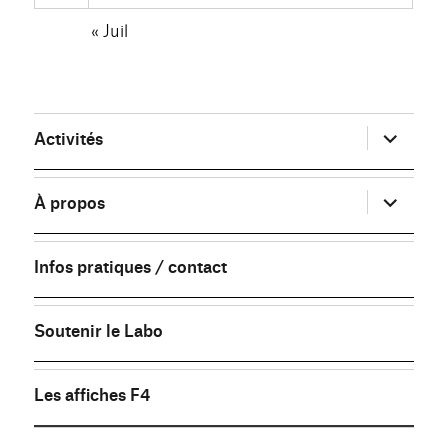
« Juil
ouvrir
Activités
le
sous-
menu
ouvrir
À propos
le
sous-
menu
Infos pratiques / contact
Soutenir le Labo
Les affiches F4