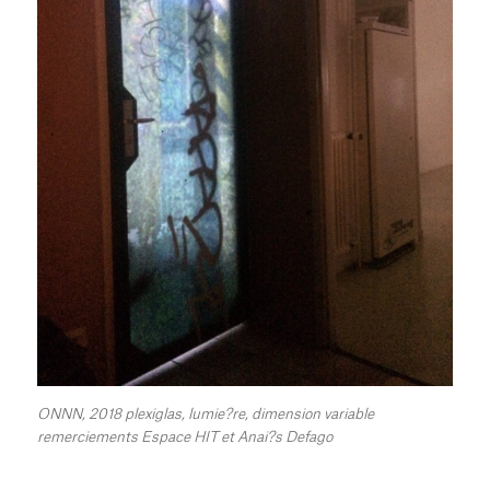
ONNN, 2018 plexiglas, lumie?re, dimension variable
remerciements Espace HIT et Anai?s Defago