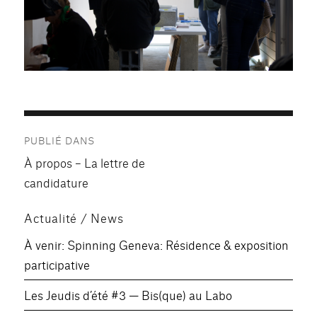
Navigation
PUBLIÉ DANS
de
À propos – La lettre de
l’article
candidature
Actualité / News
À venir: Spinning Geneva: Résidence & exposition
participative
Les Jeudis d’été #3 — Bis(que) au Labo