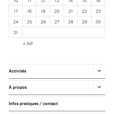
10
11
12
13
14
15
16
17
18
19
20
21
22
23
24
25
26
27
28
29
30
31
« Juil
ouvrir
Activités
le
sous-
menu
ouvrir
À propos
le
sous-
menu
Infos pratiques / contact