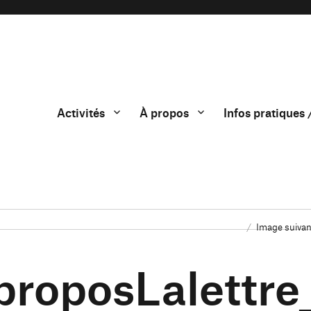
Activités
À propos
Infos pratiques 
Image suivan
proposLalettre