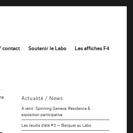
/ contact
Soutenir le Labo
Les affiches F4
te
Actualité / News
À venir: Spinning Geneva: Résidence &
_
exposition participative
Les Jeudis d’été #3 — Bis(que) au Labo