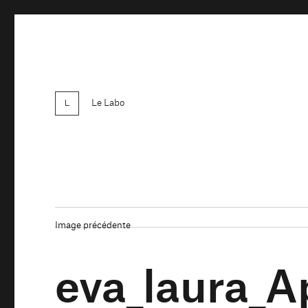
Le Labo
Image précédente
eva_laura_A