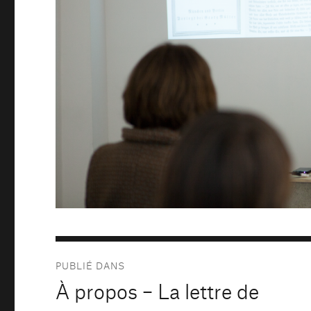
Navigation
PUBLIÉ DANS
de
À propos – La lettre de
l’article