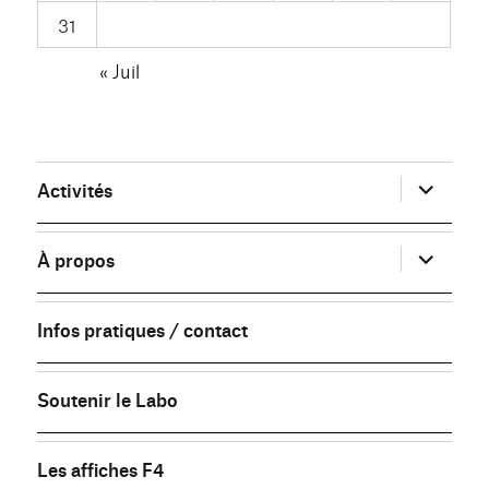
31
« Juil
ouvrir
Activités
le
sous-
menu
ouvrir
À propos
le
sous-
menu
Infos pratiques / contact
Soutenir le Labo
Les affiches F4