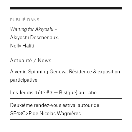
Navigation
PUBLIÉ DANS
de
Waiting for Akiyoshi
–
l’article
Akiyoshi Deschenaux,
Nelly Haliti
Actualité / News
À venir: Spinning Geneva: Résidence & exposition
participative
Les Jeudis d’été #3 — Bis(que) au Labo
Deuxième rendez-vous estival autour de
SF43C2P de Nicolas Wagnières