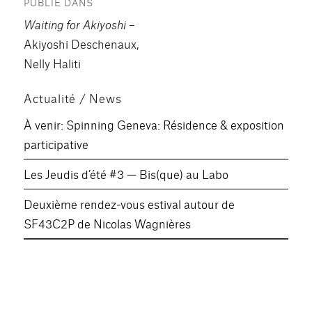
PUBLIÉ DANS
de
Waiting for Akiyoshi
–
l’article
Akiyoshi Deschenaux,
Nelly Haliti
Actualité / News
À venir: Spinning Geneva: Résidence & exposition
participative
Les Jeudis d’été #3 — Bis(que) au Labo
Deuxième rendez-vous estival autour de
SF43C2P de Nicolas Wagnières