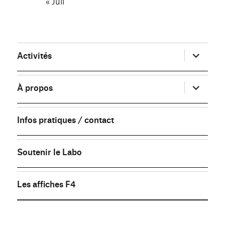
« Juil
ouvrir
Activités
le
sous-
menu
ouvrir
À propos
le
sous-
menu
Infos pratiques / contact
Soutenir le Labo
Les affiches F4
FB