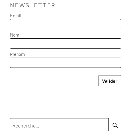
NEWSLETTER
Email
Nom
Prénom
Rec
Recherche
pour :