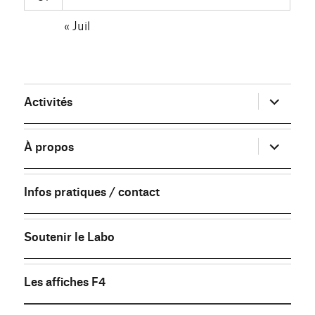
« Juil
ouvrir
Activités
le
sous-
menu
ouvrir
À propos
le
sous-
menu
Infos pratiques / contact
Soutenir le Labo
Les affiches F4