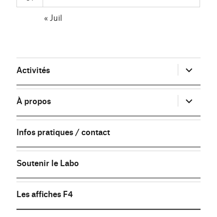
« Juil
ouvrir
Activités
le
sous-
menu
ouvrir
À propos
le
sous-
menu
Infos pratiques / contact
Soutenir le Labo
Les affiches F4