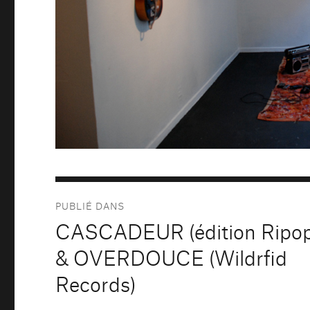
Navigation
PUBLIÉ DANS
de
CASCADEUR (édition Ripop
l’article
& OVERDOUCE (Wildrfid
Records)