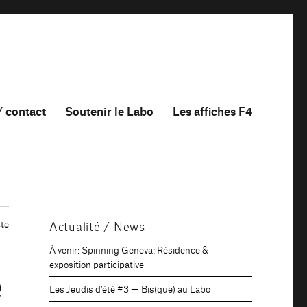
/ contact
Soutenir le Labo
Les affiches F4
te
Actualité / News
À venir: Spinning Geneva: Résidence &
e
exposition participative
Les Jeudis d’été #3 — Bis(que) au Labo