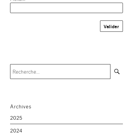
Rec
Recherche
pour :
Archives
2025
2024