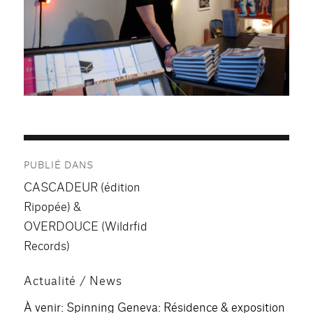
Navigation
PUBLIÉ DANS
de
CASCADEUR (édition
l’article
Ripopée) &
OVERDOUCE (Wildrfid
Records)
Actualité / News
À venir: Spinning Geneva: Résidence & exposition