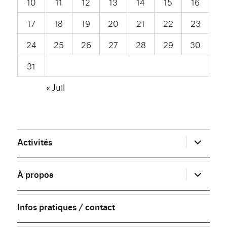
10
11
12
13
14
15
16
17
18
19
20
21
22
23
24
25
26
27
28
29
30
31
« Juil
ouvrir
Activités
le
sous-
menu
ouvrir
À propos
le
sous-
menu
Infos pratiques / contact