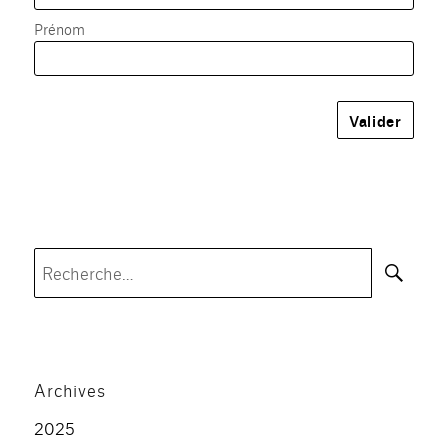
Prénom
Rec
Recherche
pour :
Archives
2025