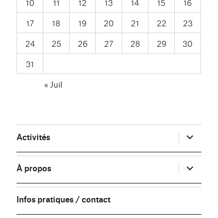
10
11
12
13
14
15
16
17
18
19
20
21
22
23
24
25
26
27
28
29
30
31
« Juil
ouvrir
Activités
le
sous-
menu
ouvrir
À propos
le
sous-
menu
Infos pratiques / contact