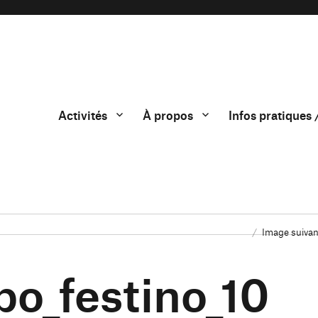
Activités
À propos
Infos pratiques 
Image suivan
bo_festino_10