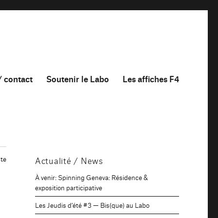
/ contact
Soutenir le Labo
Les affiches F4
te
Actualité / News
À venir: Spinning Geneva: Résidence &
exposition participative
Les Jeudis d’été #3 — Bis(que) au Labo