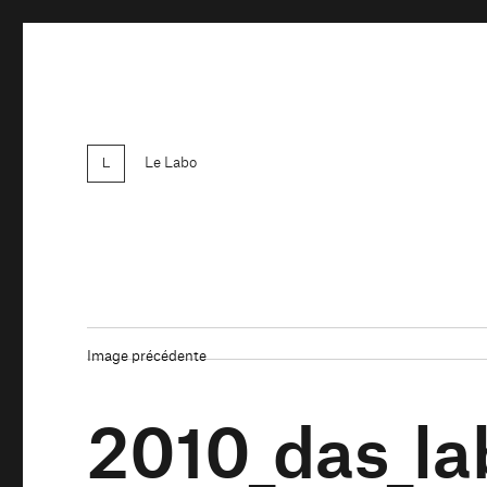
Le Labo
Image précédente
2010_das_la