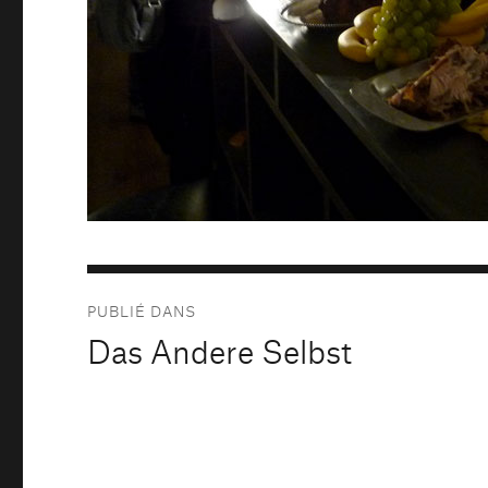
Navigation
PUBLIÉ DANS
de
Das Andere Selbst
l’article