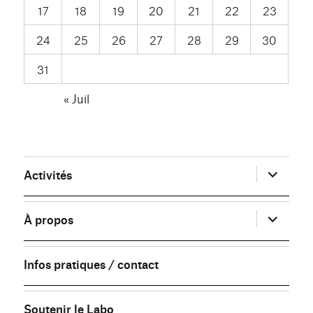
17
18
19
20
21
22
23
24
25
26
27
28
29
30
31
« Juil
ouvrir
Activités
le
sous-
menu
ouvrir
À propos
le
sous-
menu
Infos pratiques / contact
Soutenir le Labo