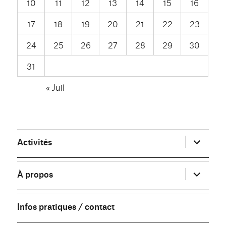
10
11
12
13
14
15
16
17
18
19
20
21
22
23
24
25
26
27
28
29
30
31
« Juil
ouvrir
Activités
le
sous-
menu
ouvrir
À propos
le
sous-
menu
Infos pratiques / contact