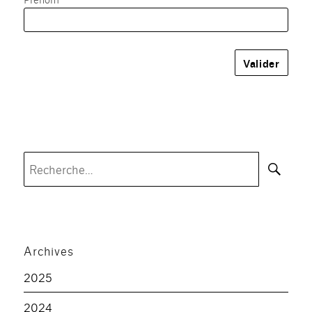
Rec
Recherche
pour :
Archives
2025
2024