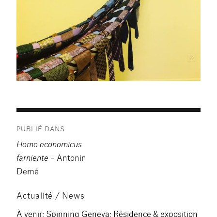
Navigation
PUBLIÉ DANS
de
Homo economicus
l’article
farniente
– Antonin
Demé
Actualité / News
À venir: Spinning Geneva: Résidence & exposition