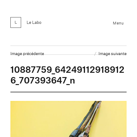
Le Labo
Menu
Image précédente
Image suivante
10887759_64249112918912
6_707393647_n