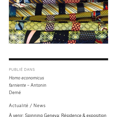
Navigation
PUBLIÉ DANS
de
Homo economicus
l’article
farniente
– Antonin
Demé
Actualité / News
À venir: Spinning Geneva: Résidence & exposition