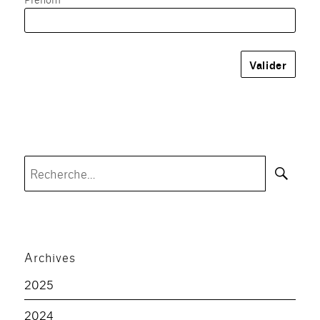
Rec
Recherche
pour :
Archives
2025
2024