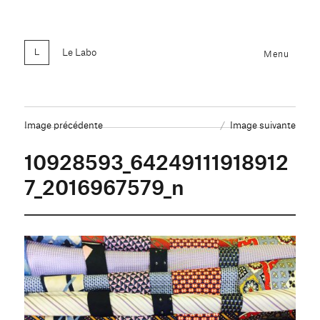
Le Labo
Menu
Image précédente
Image suivante
10928593_64249111918912
7_2016967579_n