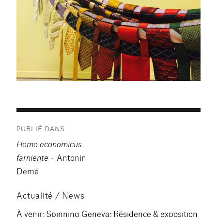
Navigation
PUBLIÉ DANS
de
Homo economicus
l’article
farniente
– Antonin
Demé
Actualité / News
À venir: Spinning Geneva: Résidence & exposition