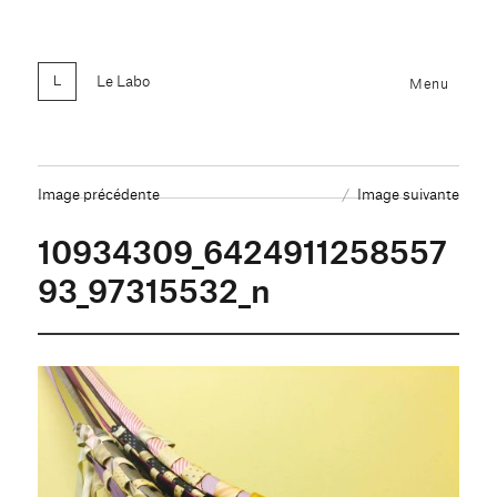
Le Labo
Menu
Image précédente
Image suivante
10934309_6424911258557
93_97315532_n