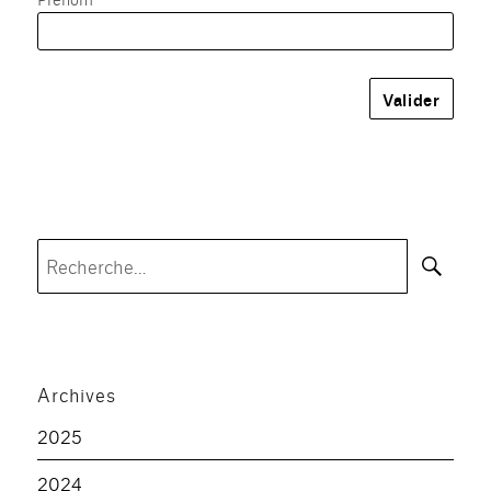
Rec
Recherche
pour :
Archives
2025
2024