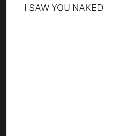
de
I SAW YOU NAKED
l’article