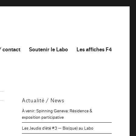
/ contact
Soutenir le Labo
Les affiches F4
Actualité / News
À venir: Spinning Geneva: Résidence &
exposition participative
Les Jeudis d’été #3 — Bis(que) au Labo