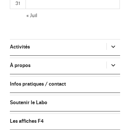
31
« Juil
ouvrir
Activités
le
sous-
menu
ouvrir
À propos
le
sous-
menu
Infos pratiques / contact
Soutenir le Labo
Les affiches F4