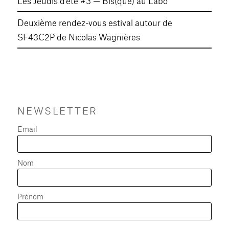
Les Jeudis d’été #3 — Bis(que) au Labo
Deuxième rendez-vous estival autour de
SF43C2P de Nicolas Wagnières
NEWSLETTER
Email
Nom
Prénom