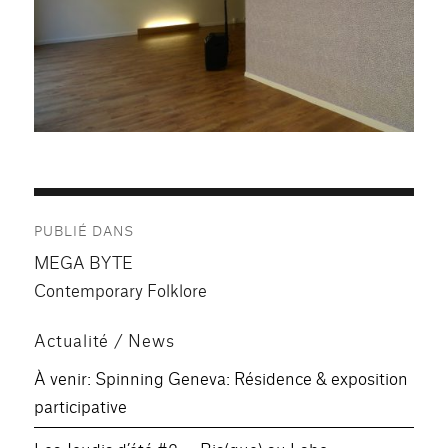
Navigation
PUBLIÉ DANS
de
MEGA BYTE
l’article
Contemporary Folklore
Actualité / News
À venir: Spinning Geneva: Résidence & exposition
participative