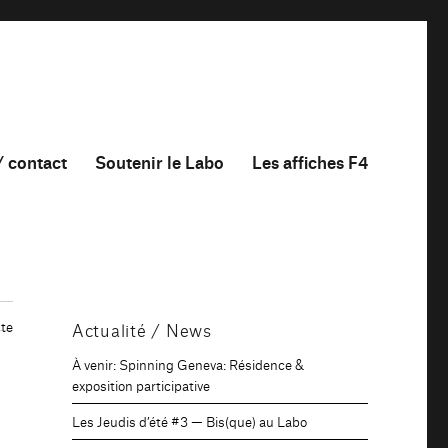
/ contact
Soutenir le Labo
Les affiches F4
te
Actualité / News
À venir: Spinning Geneva: Résidence &
exposition participative
Les Jeudis d’été #3 — Bis(que) au Labo