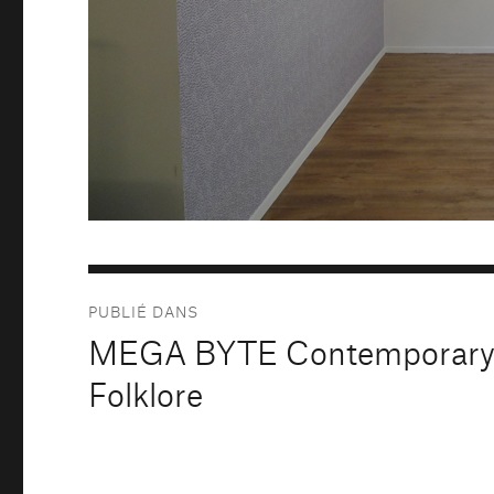
Navigation
PUBLIÉ DANS
de
MEGA BYTE Contemporar
l’article
Folklore