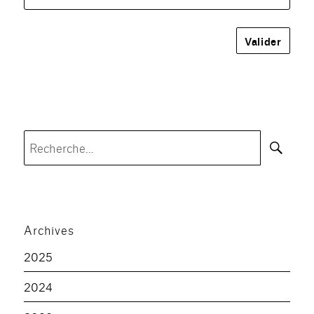
Rec
Recherche
pour :
Archives
2025
2024