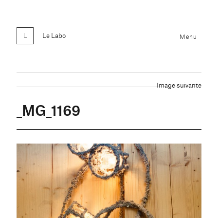
Le Labo
Menu
Image suivante
_MG_1169