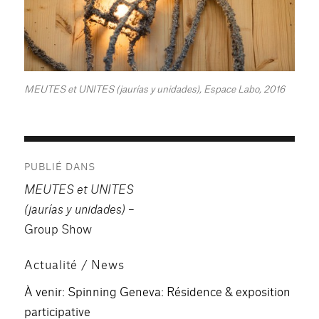
MEUTES et UNITES (jaurías y unidades), Espace Labo, 2016
Navigation
PUBLIÉ DANS
de
MEUTES et UNITES
l’article
(jaurías y unidades)
–
Group Show
Actualité / News
À venir: Spinning Geneva: Résidence & exposition
participative