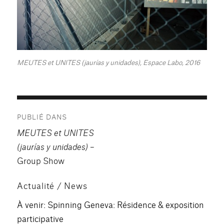
MEUTES et UNITES (jaurías y unidades), Espace Labo, 2016
Navigation
PUBLIÉ DANS
de
MEUTES et UNITES
l’article
(jaurías y unidades)
–
Group Show
Actualité / News
À venir: Spinning Geneva: Résidence & exposition
participative