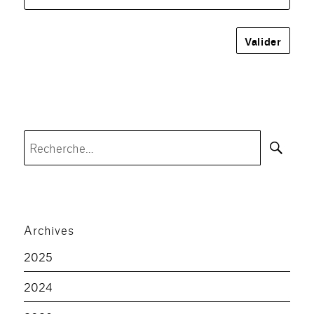
Rec
Recherche
pour :
Archives
2025
2024