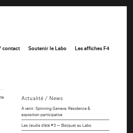
/ contact
Soutenir le Labo
Les affiches F4
te
Actualité / News
À venir: Spinning Geneva: Résidence &
i
exposition participative
Les Jeudis d’été #3 — Bis(que) au Labo