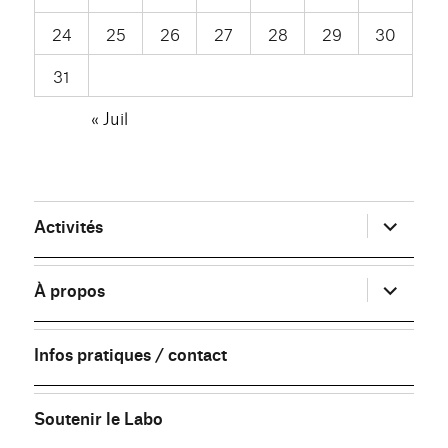
24
25
26
27
28
29
30
31
« Juil
ouvrir
Activités
le
sous-
menu
ouvrir
À propos
le
sous-
menu
Infos pratiques / contact
Soutenir le Labo