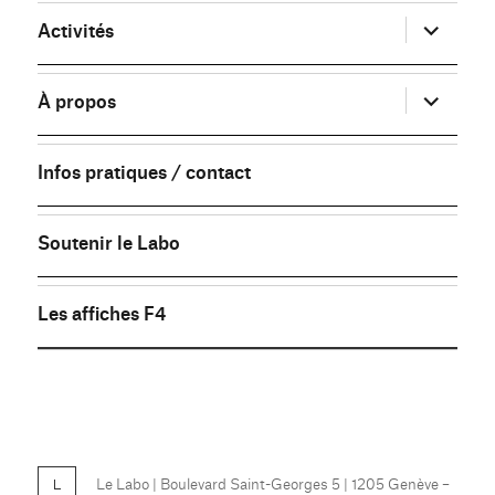
ouvrir
Activités
le
sous-
menu
ouvrir
À propos
le
sous-
menu
Infos pratiques / contact
Soutenir le Labo
Les affiches F4
FB
Le Labo
| Boulevard Saint-Georges 5 | 1205 Genève –