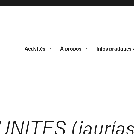
Activités
À propos
Infos pratiques 
NITES (jauría