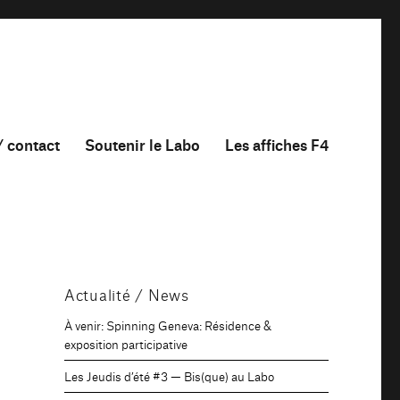
/ contact
Soutenir le Labo
Les affiches F4
Actualité / News
À venir: Spinning Geneva: Résidence &
exposition participative
s
Les Jeudis d’été #3 — Bis(que) au Labo