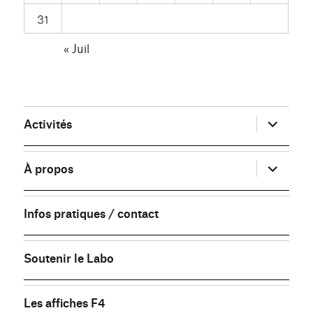
31
« Juil
ouvrir
Activités
le
sous-
menu
ouvrir
À propos
le
sous-
menu
Infos pratiques / contact
Soutenir le Labo
Les affiches F4