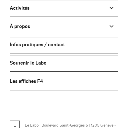
ouvrir
Activités
le
sous-
menu
ouvrir
À propos
le
sous-
menu
Infos pratiques / contact
Soutenir le Labo
Les affiches F4
FB
Le Labo
| Boulevard Saint-Georges 5 | 1205 Genève –