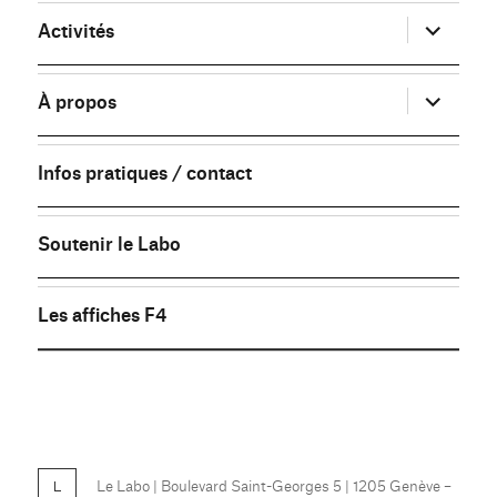
ouvrir
Activités
le
sous-
menu
ouvrir
À propos
le
sous-
menu
Infos pratiques / contact
Soutenir le Labo
Les affiches F4
FB
Le Labo
| Boulevard Saint-Georges 5 | 1205 Genève –