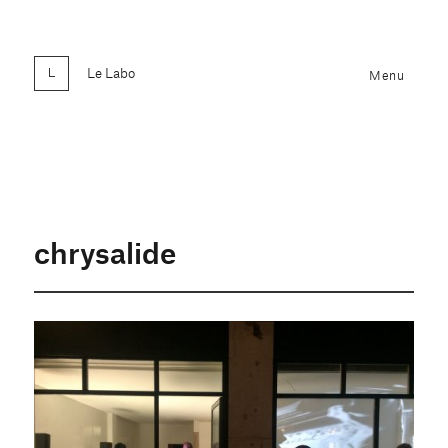
Le Labo
Menu
chrysalide