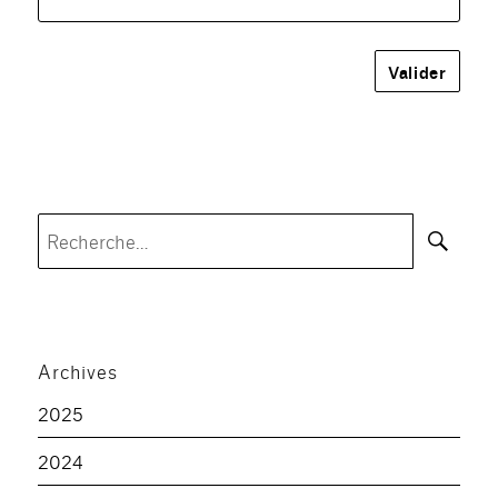
Rec
Recherche
pour :
Archives
2025
2024