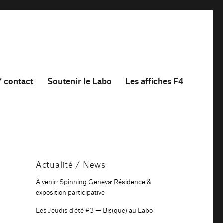
/ contact
Soutenir le Labo
Les affiches F4
Actualité / News
À venir: Spinning Geneva: Résidence &
exposition participative
s
Les Jeudis d’été #3 — Bis(que) au Labo