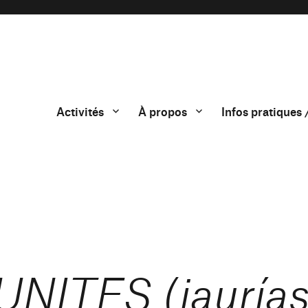
Activités
À propos
Infos pratiques 
NITES (jauría