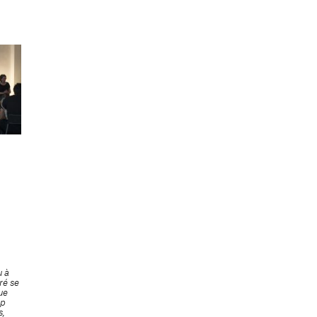
u à
ré se
ue
mp
s,