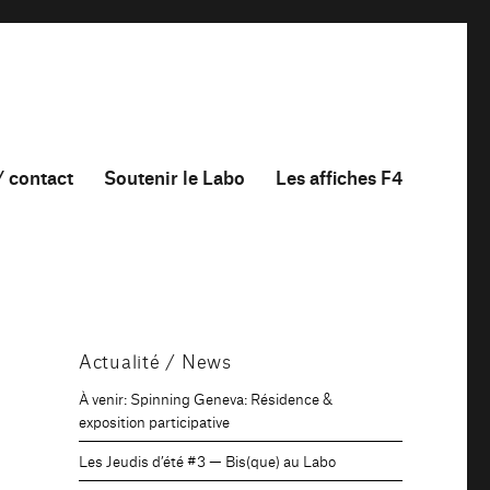
/ contact
Soutenir le Labo
Les affiches F4
Actualité / News
À venir: Spinning Geneva: Résidence &
exposition participative
Les Jeudis d’été #3 — Bis(que) au Labo