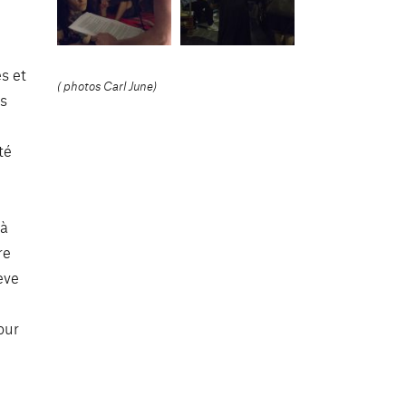
es et
( photos Carl June)
és
té
 à
re
ève
our