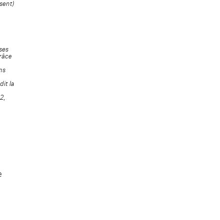
sent)
ses
grâce
ns
dit la
12,
e