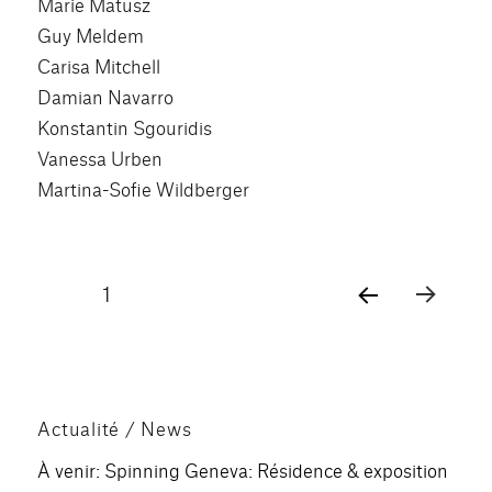
Marie Matusz
Guy Meldem
Carisa Mitchell
Damian Navarro
Konstantin Sgouridis
Vanessa Urben
Martina-Sofie Wildberger
Pagination
PAGE
1
PAG
des
E
SUIV
publications
ANT
E
Actualité / News
À venir: Spinning Geneva: Résidence & exposition