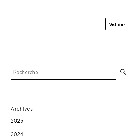
Rec
Recherche
pour :
Archives
2025
2024