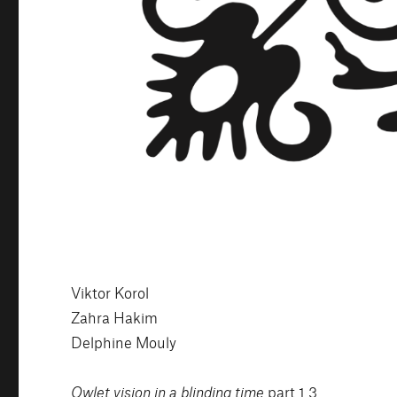
Viktor Korol
Zahra Hakim
Delphine Mouly
Owlet vision in a blinding time
part 1.3