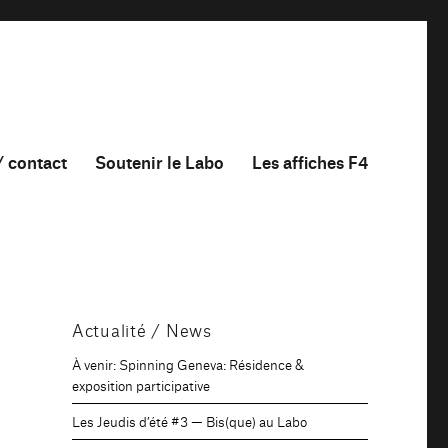
/ contact
Soutenir le Labo
Les affiches F4
Actualité / News
À venir: Spinning Geneva: Résidence &
exposition participative
Les Jeudis d’été #3 — Bis(que) au Labo