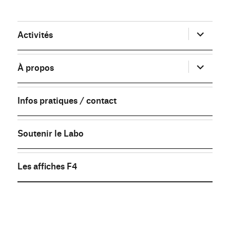
ouvrir
Activités
le
sous-
menu
ouvrir
À propos
le
sous-
menu
Infos pratiques / contact
Soutenir le Labo
Les affiches F4
FB