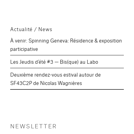
PAG
des
E
PRÉ
publications
CÉD
ENT
Actualité / News
E
À venir: Spinning Geneva: Résidence & exposition
participative
Les Jeudis d’été #3 — Bis(que) au Labo
Deuxième rendez-vous estival autour de
SF43C2P de Nicolas Wagnières
NEWSLETTER