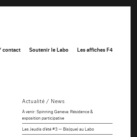
/ contact
Soutenir le Labo
Les affiches F4
Actualité / News
À venir: Spinning Geneva: Résidence &
exposition participative
Les Jeudis d’été #3 — Bis(que) au Labo