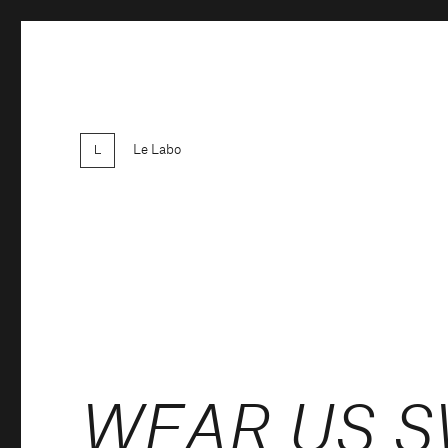
Le Labo
WEAR US S