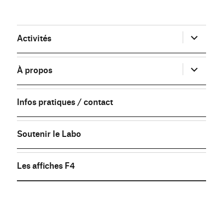
ouvrir
Activités
le
sous-
menu
ouvrir
À propos
le
sous-
menu
Infos pratiques / contact
Soutenir le Labo
Les affiches F4
FB