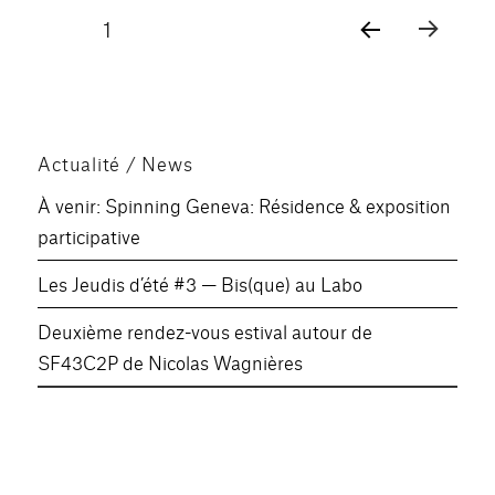
Pagination
PAGE
1
PAG
des
E
SUIV
publications
ANT
E
Actualité / News
À venir: Spinning Geneva: Résidence & exposition
participative
Les Jeudis d’été #3 — Bis(que) au Labo
Deuxième rendez-vous estival autour de
SF43C2P de Nicolas Wagnières