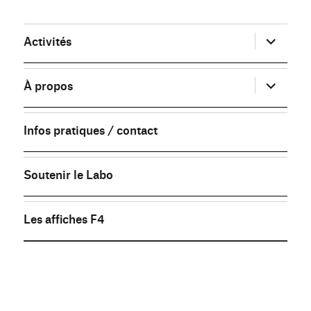
ouvrir
Activités
le
sous-
menu
ouvrir
À propos
le
sous-
menu
Infos pratiques / contact
Soutenir le Labo
Les affiches F4
FB