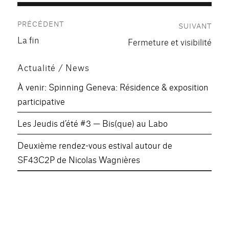
Navigation
PRÉCÉDENT
SUIVANT
de
Publication
La fin
Publication
Fermeture et visibilité
précédente :
l’article
suivante :
Actualité / News
À venir: Spinning Geneva: Résidence & exposition
participative
Les Jeudis d’été #3 — Bis(que) au Labo
Deuxième rendez-vous estival autour de
SF43C2P de Nicolas Wagnières