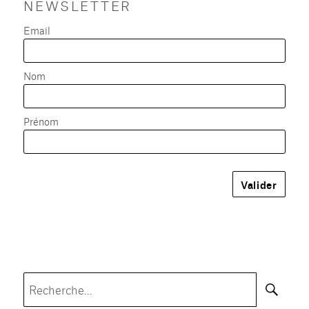
NEWSLETTER
Email
Nom
Prénom
Rec
Recherche
pour :