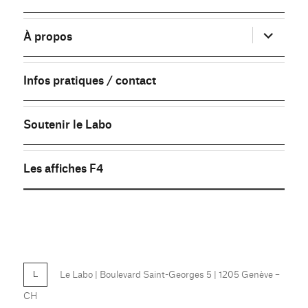
sous-
menu
ouvrir
À propos
le
sous-
menu
Infos pratiques / contact
Soutenir le Labo
Les affiches F4
FB
Le Labo
| Boulevard Saint-Georges 5 | 1205 Genève –
CH