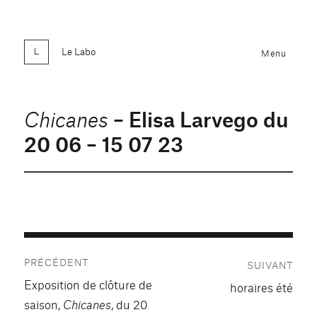
Le Labo
Menu
– Elisa Larvego du
Chicanes
20 06 – 15 07 23
Navigation
PRÉCÉDENT
SUIVANT
de
Publication
Exposition de clôture de
Publication
horaires été
précédente :
l’article
saison,
Chicanes
, du 20
suivante :