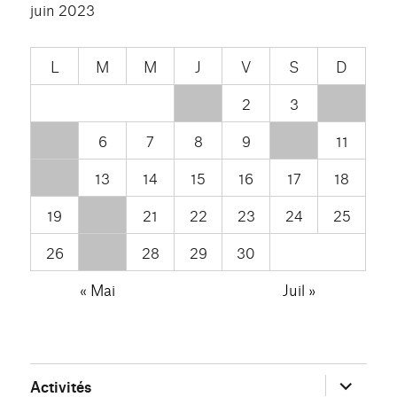
juin 2023
L
M
M
J
V
S
D
1
2
3
4
5
6
7
8
9
10
11
12
13
14
15
16
17
18
19
20
21
22
23
24
25
26
27
28
29
30
« Mai
Juil »
ouvrir
Activités
le