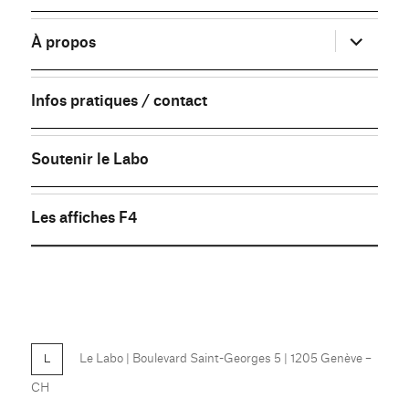
sous-
menu
ouvrir
À propos
le
sous-
menu
Infos pratiques / contact
Soutenir le Labo
Les affiches F4
FB
Le Labo
| Boulevard Saint-Georges 5 | 1205 Genève –
CH