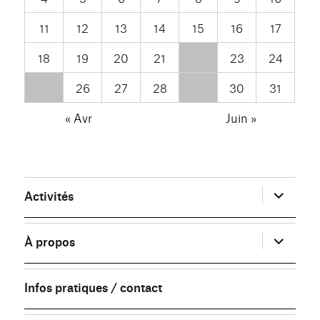
11
12
13
14
15
16
17
18
19
20
21
22
23
24
25
26
27
28
29
30
31
« Avr
Juin »
ouvrir
Activités
le
sous-
menu
ouvrir
À propos
le
sous-
menu
Infos pratiques / contact